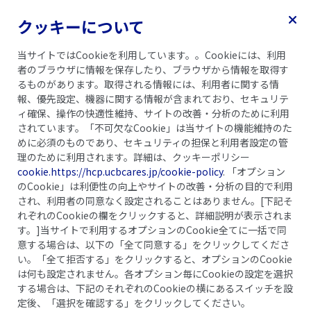
クッキーについて
乾癬ガイドブック
記事一覧
当サイトではCookieを利用しています。。Cookieには、利用
者のブラウザに情報を保存したり、ブラウザから情報を取得す
るものがあります。取得される情報には、利用者に関する情
報、優先設定、機器に関する情報が含まれており、セキュリテ
ィ確保、操作の快適性維持、サイトの改善・分析のために利用
されています。「不可欠なCookie」は当サイトの機能維持のた
めに必須のものであり、セキュリティの担保と利用者設定の管
理のために利用されます。詳細は、クッキーポリシー
cookie.https://hcp.ucbcares.jp/cookie-policy
. 「オプション
のCookie」は利便性の向上やサイトの改善・分析の目的で利用
され、利用者の同意なく設定されることはありません。[下記そ
れぞれのCookieの欄をクリックすると、詳細説明が表示されま
す。]当サイトで利用するオプションのCookie全てに一括で同
意する場合は、以下の「全て同意する」をクリックしてくださ
い。「全て拒否する」をクリックすると、オプションのCookie
中学・高校生
青年・壮年期
高齢期
は何も設定されません。各オプション毎にCookieの設定を選択
乾癬性関節炎を予防できない
する場合は、下記のそれぞれのCookieの横にあるスイッチを設
定後、「選択を確認する」をクリックしてください。