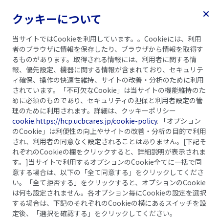
クッキーについて
乾癬ガイドブック
記事一覧
当サイトではCookieを利用しています。。Cookieには、利用
者のブラウザに情報を保存したり、ブラウザから情報を取得す
るものがあります。取得される情報には、利用者に関する情
報、優先設定、機器に関する情報が含まれており、セキュリテ
ィ確保、操作の快適性維持、サイトの改善・分析のために利用
されています。「不可欠なCookie」は当サイトの機能維持のた
めに必須のものであり、セキュリティの担保と利用者設定の管
理のために利用されます。詳細は、クッキーポリシー
cookie.https://hcp.ucbcares.jp/cookie-policy
. 「オプション
のCookie」は利便性の向上やサイトの改善・分析の目的で利用
され、利用者の同意なく設定されることはありません。[下記そ
れぞれのCookieの欄をクリックすると、詳細説明が表示されま
す。]当サイトで利用するオプションのCookie全てに一括で同
意する場合は、以下の「全て同意する」をクリックしてくださ
い。「全て拒否する」をクリックすると、オプションのCookie
青年・壮年期
は何も設定されません。各オプション毎にCookieの設定を選択
乾癬の治療費の負担が
する場合は、下記のそれぞれのCookieの横にあるスイッチを設
定後、「選択を確認する」をクリックしてください。