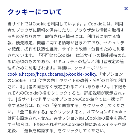
クッキーについて
乾癬ガイドブック
記事一覧
当サイトではCookieを利用しています。。Cookieには、利用
者のブラウザに情報を保存したり、ブラウザから情報を取得す
るものがあります。取得される情報には、利用者に関する情
報、優先設定、機器に関する情報が含まれており、セキュリテ
ィ確保、操作の快適性維持、サイトの改善・分析のために利用
されています。「不可欠なCookie」は当サイトの機能維持のた
めに必須のものであり、セキュリティの担保と利用者設定の管
理のために利用されます。詳細は、クッキーポリシー
cookie.https://hcp.ucbcares.jp/cookie-policy
. 「オプション
のCookie」は利便性の向上やサイトの改善・分析の目的で利用
され、利用者の同意なく設定されることはありません。[下記そ
れぞれのCookieの欄をクリックすると、詳細説明が表示されま
す。]当サイトで利用するオプションのCookie全てに一括で同
意する場合は、以下の「全て同意する」をクリックしてくださ
い。「全て拒否する」をクリックすると、オプションのCookie
中学・高校生
青年・壮年期
高齢期
は何も設定されません。各オプション毎にCookieの設定を選択
乾癬性関節炎であることが
する場合は、下記のそれぞれのCookieの横にあるスイッチを設
定後、「選択を確認する」をクリックしてください。