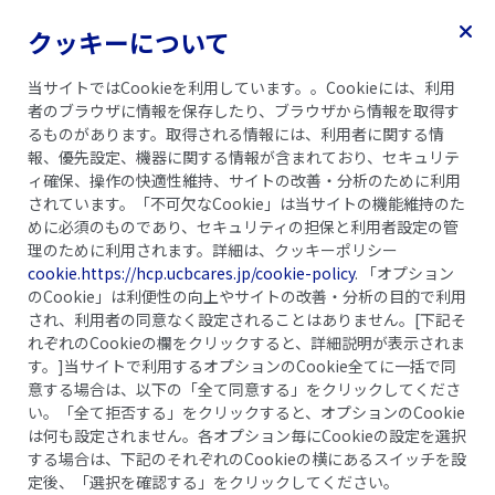
クッキーについて
乾癬ガイドブック
記事一覧
当サイトではCookieを利用しています。。Cookieには、利用
者のブラウザに情報を保存したり、ブラウザから情報を取得す
るものがあります。取得される情報には、利用者に関する情
報、優先設定、機器に関する情報が含まれており、セキュリテ
ィ確保、操作の快適性維持、サイトの改善・分析のために利用
されています。「不可欠なCookie」は当サイトの機能維持のた
めに必須のものであり、セキュリティの担保と利用者設定の管
理のために利用されます。詳細は、クッキーポリシー
cookie.https://hcp.ucbcares.jp/cookie-policy
. 「オプション
のCookie」は利便性の向上やサイトの改善・分析の目的で利用
され、利用者の同意なく設定されることはありません。[下記そ
れぞれのCookieの欄をクリックすると、詳細説明が表示されま
す。]当サイトで利用するオプションのCookie全てに一括で同
意する場合は、以下の「全て同意する」をクリックしてくださ
い。「全て拒否する」をクリックすると、オプションのCookie
青年・壮年期
高齢期
は何も設定されません。各オプション毎にCookieの設定を選択
乾癬治療の
する場合は、下記のそれぞれのCookieの横にあるスイッチを設
定後、「選択を確認する」をクリックしてください。