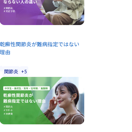
乾癬性関節炎が難病指定ではない
理由
関節炎
+5