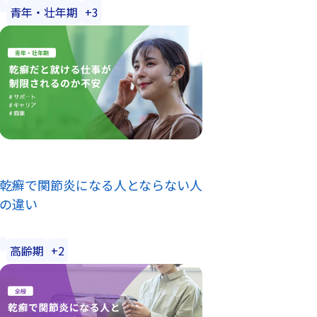
青年・壮年期
+3
乾癬で関節炎になる人とならない人
の違い
高齢期
+2