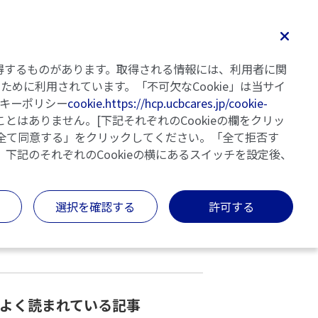
検索
Home
記事一覧
執筆者・監修者
明日の乾癬
を取得するものがあります。取得される情報には、利用者に関
めに利用されています。「不可欠なCookie」は当サイ
キーポリシー
cookie.https://hcp.ucbcares.jp/cookie-
とはありません。[下記それぞれのCookieの欄をクリッ
「全て同意する」をクリックしてください。「全て拒否す
、下記のそれぞれのCookieの横にあるスイッチを設定後、
カテゴリー
キーワードでさがす
選択を確認する
許可する
検索する
クリアする
よく読まれている記事