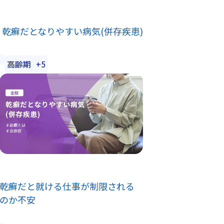
乾癬だとなりやすい病気(併存疾患)
高齢期
+5
乾癬だと就ける仕事が制限される
のか不安