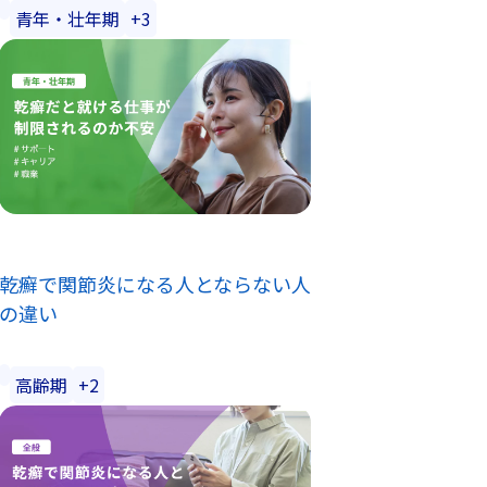
青年・壮年期
+3
乾癬で関節炎になる人とならない人
の違い
高齢期
+2