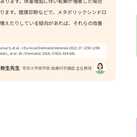
あります。体重増加に伴い乾癬が増悪した場合
ります。健康診断などで、メタボリックシンドロ
増えたりしている傾向があれば、それらの改善
umar S, et al.: J Eur Acad Dermatol Venereol.2013; 27:
1293-1298.
ldi L, et al.: Br J Dermatol. 2014; 170(3): 634-642.
田弥生先生
帝京大学医学部
皮膚科学講座 主任教授