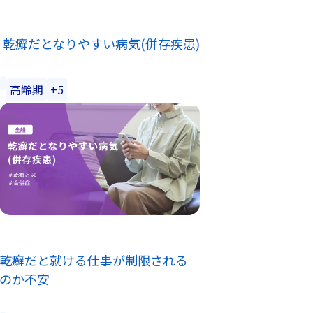
乾癬だとなりやすい病気(併存疾患)
高齢期
+5
乾癬だと就ける仕事が制限される
のか不安