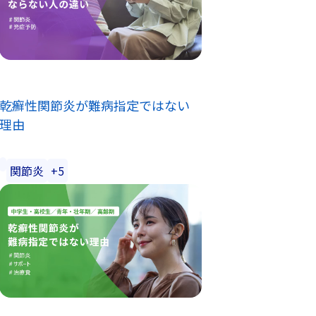
乾癬性関節炎が難病指定ではない
理由
関節炎
+5