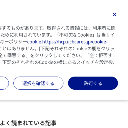
検索
Home
記事一覧
執筆者・監修者
明日の乾癬
を取得するものがあります。取得される情報には、利用者に関
めに利用されています。「不可欠なCookie」は当サイ
キーポリシー
cookie.https://hcp.ucbcares.jp/cookie-
とはありません。[下記それぞれのCookieの欄をクリッ
「全て同意する」をクリックしてください。「全て拒否す
、下記のそれぞれのCookieの横にあるスイッチを設定後、
カテゴリー
キーワードでさがす
選択を確認する
許可する
検索する
クリアする
よく読まれている記事