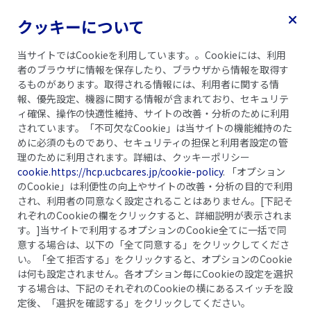
クッキーについて
メニュー
当サイトではCookieを利用しています。。Cookieには、利用
者のブラウザに情報を保存したり、ブラウザから情報を取得す
乾癬ガイドブック
記事一覧
るものがあります。取得される情報には、利用者に関する情
報、優先設定、機器に関する情報が含まれており、セキュリテ
ィ確保、操作の快適性維持、サイトの改善・分析のために利用
されています。「不可欠なCookie」は当サイトの機能維持のた
めに必須のものであり、セキュリティの担保と利用者設定の管
理のために利用されます。詳細は、クッキーポリシー
cookie.https://hcp.ucbcares.jp/cookie-policy
. 「オプション
のCookie」は利便性の向上やサイトの改善・分析の目的で利用
され、利用者の同意なく設定されることはありません。[下記そ
れぞれのCookieの欄をクリックすると、詳細説明が表示されま
す。]当サイトで利用するオプションのCookie全てに一括で同
意する場合は、以下の「全て同意する」をクリックしてくださ
い。「全て拒否する」をクリックすると、オプションのCookie
は何も設定されません。各オプション毎にCookieの設定を選択
乳幼児期
する場合は、下記のそれぞれのCookieの横にあるスイッチを設
定後、「選択を確認する」をクリックしてください。