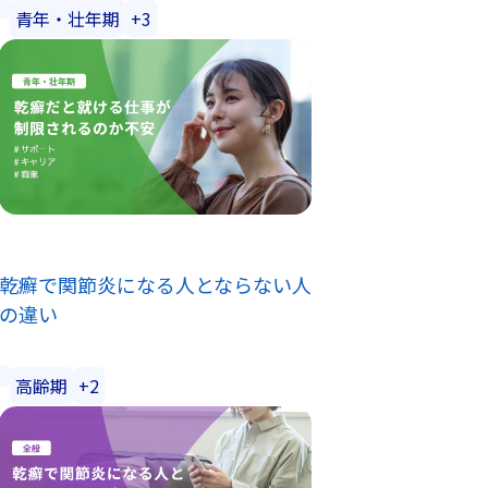
青年・壮年期
+3
乾癬で関節炎になる人とならない人
の違い
高齢期
+2