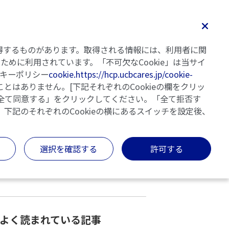
検索
Home
記事一覧
執筆者・監修者
明日の乾癬
を取得するものがあります。取得される情報には、利用者に関
めに利用されています。「不可欠なCookie」は当サイ
キーポリシー
cookie.https://hcp.ucbcares.jp/cookie-
とはありません。[下記それぞれのCookieの欄をクリッ
「全て同意する」をクリックしてください。「全て拒否す
、下記のそれぞれのCookieの横にあるスイッチを設定後、
カテゴリー
キーワードでさがす
選択を確認する
許可する
検索する
クリアする
よく読まれている記事