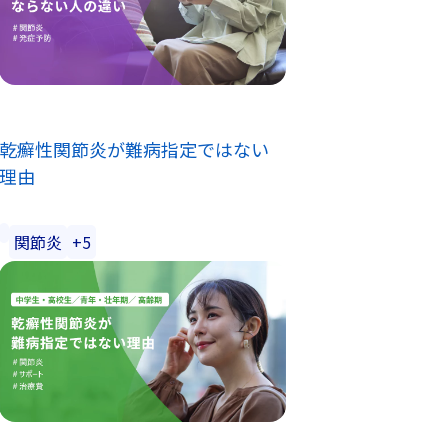
乾癬性関節炎が難病指定ではない
理由
関節炎
+5