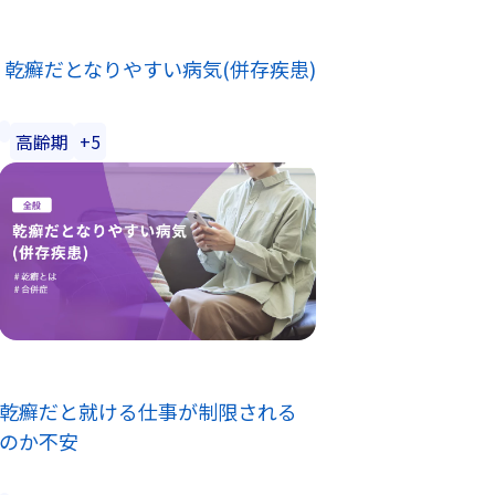
乾癬だとなりやすい病気(併存疾患)
高齢期
+5
乾癬だと就ける仕事が制限される
のか不安