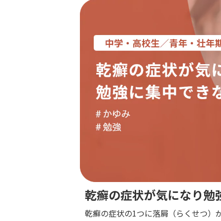
乾癬の症状が気になり勉
乾癬の症状の1つに落屑（らくせつ）