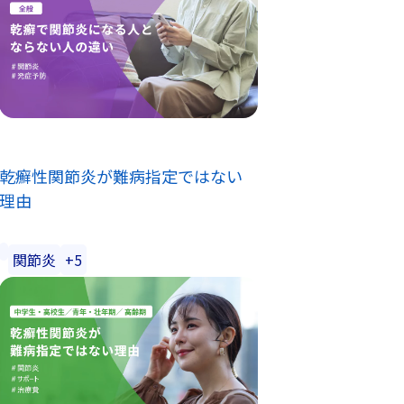
乾癬性関節炎が難病指定ではない
理由
関節炎
+5