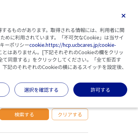
検索
Home
記事一覧
執筆者・監修者
明日の乾癬
を取得するものがあります。取得される情報には、利用者に関
めに利用されています。「不可欠なCookie」は当サイ
キーポリシー
cookie.https://hcp.ucbcares.jp/cookie-
とはありません。[下記それぞれのCookieの欄をクリッ
「全て同意する」をクリックしてください。「全て拒否す
、下記のそれぞれのCookieの横にあるスイッチを設定後、
カテゴリー
選択を確認する
許可する
×
×
かゆみ
検索する
クリアする